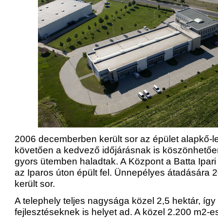
2006 decemberben került sor az épület alapkő-let
követően a kedvező időjárásnak is köszönhetőe
gyors ütemben haladtak. A Központ a Batta Ipar
az Iparos úton épült fel. Ünnepélyes átadására 
került sor.
A telephely teljes nagysága közel 2,5 hektár, így
fejlesztéseknek is helyet ad. A közel 2.200 m2-e