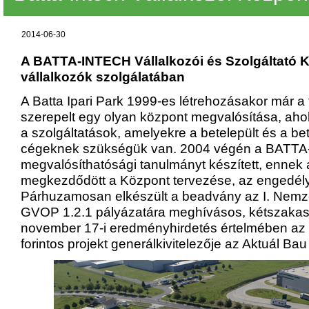
2014-06-30
A BATTA-INTECH Vállalkozói és Szolgáltató 
vállalkozók szolgálatában
A Batta Ipari Park 1999-es létrehozásakor már a 
szerepelt egy olyan központ megvalósítása, aho
a szolgáltatások, amelyekre a betelepült és a be
cégeknek szükségük van. 2004 végén a BATTA
megvalósíthatósági tanulmányt készített, ennek 
megkezdődött a Központ tervezése, az engedél
Párhuzamosan elkészült a beadvány az I. Nemzet
GVOP 1.2.1 pályázatára meghívásos, kétszakasz
november 17-i eredményhirdetés értelmében az 
forintos projekt generálkivitelezője az Aktuál Bau K