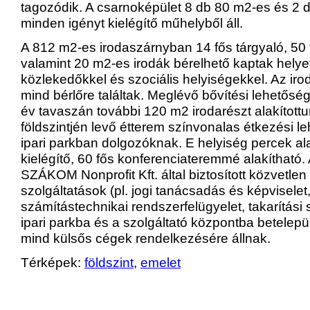
tagozódik. A csarnoképület 8 db 80 m2-es és 2 
minden igényt kielégítő műhelyből áll.
A 812 m2-es irodaszárnyban 14 fős tárgyaló, 50 
valamint 20 m2-es irodák bérelhető kaptak helye
közlekedőkkel és szociális helyiségekkel. Az ir
mind bérlőre találtak. Meglévő bővítési lehetősé
év tavaszán további 120 m2 irodarészt alakítottu
földszintjén levő étterem színvonalas étkezési l
ipari parkban dolgozóknak. E helyiség percek al
kielégítő, 60 fős konferenciateremmé alakítható.
SZÁKOM Nonprofit Kft. által biztosított közvetlen
szolgáltatások (pl. jogi tanácsadás és képviselet
számítástechnikai rendszerfelügyelet, takarítási 
ipari parkba és a szolgáltató központba betelepül
mind külsős cégek rendelkezésére állnak.
Térképek:
földszint
,
emelet